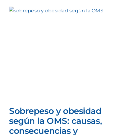
Ver
imagen
más
grande
Sobrepeso y obesidad
según la OMS: causas,
consecuencias y