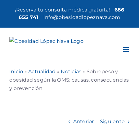
Saltar
¡Reserva tu consulta médica gratuita!
686
al
655 741
|
info@obesidadlopeznava.com
contenido
Inicio
»
Actualidad
»
Noticias
»
Sobrepeso y
obesidad según la OMS: causas, consecuencias
y prevención
Anterior
Siguiente