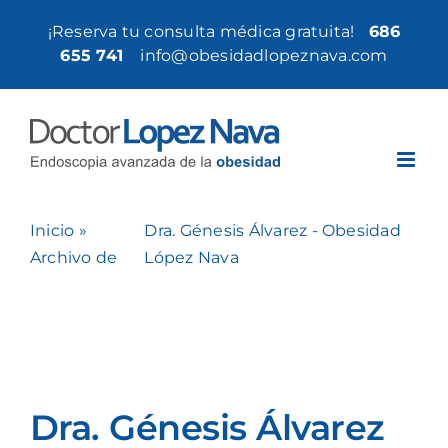
Saltar
¡Reserva tu consulta médica gratuita!
686
al
655 741
|
info@obesidadlopeznava.com
contenido
Inicio
»
Dra. Génesis Álvarez - Obesidad
Archivo de
López Nava
Dra. Génesis Álvarez