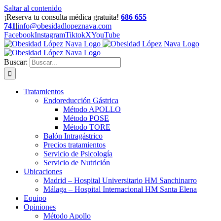
Saltar al contenido
¡Reserva tu consulta médica gratuita!
686 655
741
|
info@obesidadlopeznava.com
Facebook
Instagram
Tiktok
X
YouTube
Buscar:
Tratamientos
Endoreducción Gástrica
Método APOLLO
Método POSE
Método TORE
Balón Intragástrico
Precios tratamientos
Servicio de Psicología
Servicio de Nutrición
Ubicaciones
Madrid – Hospital Universitario HM Sanchinarro
Málaga – Hospital Internacional HM Santa Elena
Equipo
Opiniones
Método Apollo