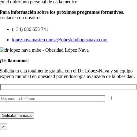
en el quirófano personal de cada médico.
Para información sobre los próximos programas formativos
,
contacte con nosotros:
(+34) 686 655 741
lopeznavamastercourse@obesidadlopeznava.com
¡Te llamamos!
Solicita tu cita totalmente gratuita con el Dr. López-Nava y su equipo
experto mundial en obesidad por endoscopia avanzada de la obesidad.
He leído y
acepto la
política de privacidad
×