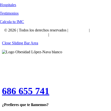
Hospitales
Testimonios
Calcula tu IMC
©
2026 | Todos los derechos reservados |
Aviso Legal
|
Política de
Privacidad
|
Política de Cookies
Close Sliding Bar Area
¡Reserva tu consulta médica
gratuita!
686 655 741
¿Prefieres que te llamemos?