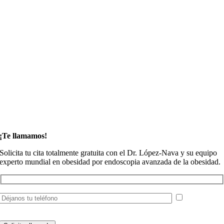
¡Te llamamos!
Solicita tu cita totalmente gratuita con el Dr. López-Nava y su equipo
experto mundial en obesidad por endoscopia avanzada de la obesidad.
He leído y
acepto la
política de privacidad