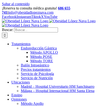
Saltar al contenido
¡Reserva tu consulta médica gratuita!
686 655
741
|
info@obesidadlopeznava.com
Facebook
Instagram
Tiktok
X
YouTube
Buscar:
Tratamientos
Endoreducción Gástrica
Método APOLLO
Método POSE
Método TORE
Balón Intragástrico
Precios tratamientos
Servicio de Psicología
Servicio de Nutrición
Ubicaciones
Madrid – Hospital Universitario HM Sanchinarro
Málaga – Hospital Internacional HM Santa Elena
Equipo
Opiniones
Método Apollo