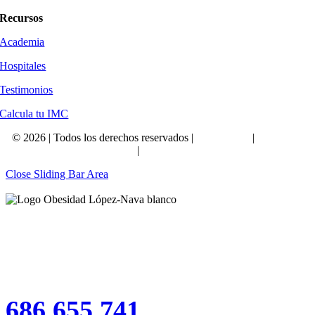
Recursos
Academia
Hospitales
Testimonios
Calcula tu IMC
©
2026 | Todos los derechos reservados |
Aviso Legal
|
Política de
Privacidad
|
Política de Cookies
Close Sliding Bar Area
¡Reserva tu consulta médica
gratuita!
686 655 741