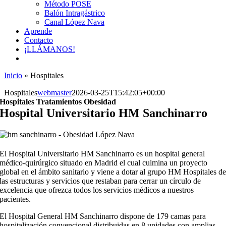
Método POSE
Balón Intragástrico
Canal López Nava
Aprende
Contacto
¡LLÁMANOS!
Inicio
»
Hospitales
Hospitales
webmaster
2026-03-25T15:42:05+00:00
Hospitales Tratamientos Obesidad
Hospital Universitario HM Sanchinarro
El Hospital Universitario HM Sanchinarro es un hospital general
médico-quirúrgico situado en Madrid el cual culmina un proyecto
global en el ámbito sanitario y viene a dotar al grupo HM Hospitales d
las estructuras y servicios que restaban para cerrar un círculo de
excelencia que ofrezca todos los servicios médicos a nuestros
pacientes.
El ​​​​​Hospital General HM Sanchinarro dispone de 179 camas para
hospitalización convencional distribuidas en 8 unidades con amplias