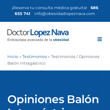
Saltar
¡Reserva tu consulta médica gratuita!
686
al
655 741
|
info@obesidadlopeznava.com
contenido
Inicio
»
Testimonios
»
Testimonios / Opiniones
Balón Intragástrico
Opiniones Balón