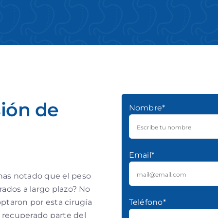
sión de
Nombre*
Email*
has notado que el peso
rados a largo plazo? No
taron por esta cirugía
Teléfono*
 recuperado parte del