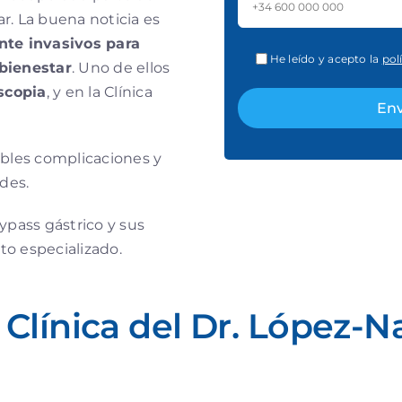
r. La buena noticia es
nte invasivos para
He leído y acepto la
pol
 bienestar
. Uno de ellos
scopia
, y en la Clínica
ibles complicaciones y
des.
ypass gástrico y sus
to especializado.
 Clínica del Dr. López-Na