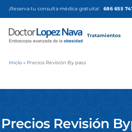
Saltar
¡Reserva tu consulta médica gratuita!
686 655 74
al
contenido
Tratamientos
Inicio
»
Precios Revisión By pass
Precios Revisión By