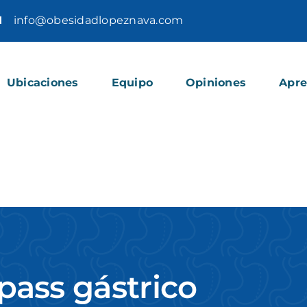
1
|
info@obesidadlopeznava.com
Ubicaciones
Equipo
Opiniones
Apr
pass gástrico