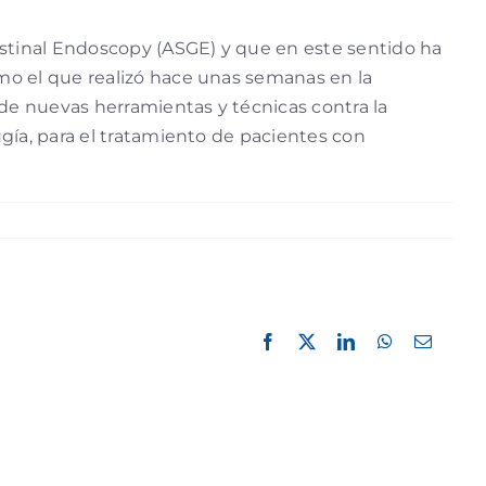
stinal Endoscopy (ASGE) y que en este sentido ha
mo el que realizó hace unas semanas en la
de nuevas herramientas y técnicas contra la
gía, para el tratamiento de pacientes con
Facebook
X
LinkedIn
WhatsApp
Correo
electró