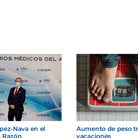
ópez-Nava en el
Aumento de peso tr
a Razón
vacaciones