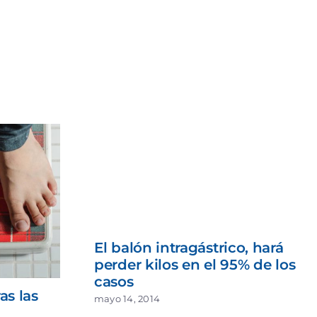
El balón intragástrico, hará
perder kilos en el 95% de los
casos
as las
mayo 14, 2014