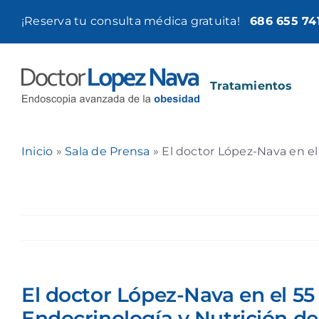
Saltar
¡Reserva tu consulta médica gratuita!
686 655 74
al
contenido
Tratamientos
Inicio
»
Sala de Prensa
»
El doctor López-Nava en el
El doctor López-Nava en el 5
Endocrinología y Nutrición d