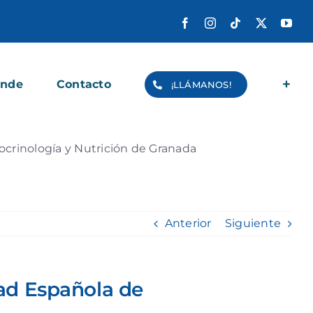
Facebook
Instagram
Tiktok
X
You
ende
Contacto
¡LLÁMANOS!
ocrinología y Nutrición de Granada
Anterior
Siguiente
dad Española de