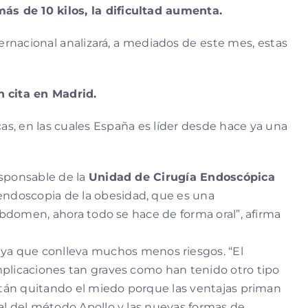
ás de 10 kilos, la dificultad aumenta.
ternacional analizará, a mediados de este mes, estas
n cita en Madrid.
s, en las cuales España es líder desde hace ya una
esponsable de la
Unidad de Cirugía Endoscópica
 endoscopia de la obesidad, que es una
abdomen, ahora todo se hace de forma oral”, afirma
, ya que conlleva muchos menos riesgos. “El
mplicaciones tan graves como han tenido otro tipo
están quitando el miedo porque las ventajas priman
al del método Apollo y las nuevas formas de