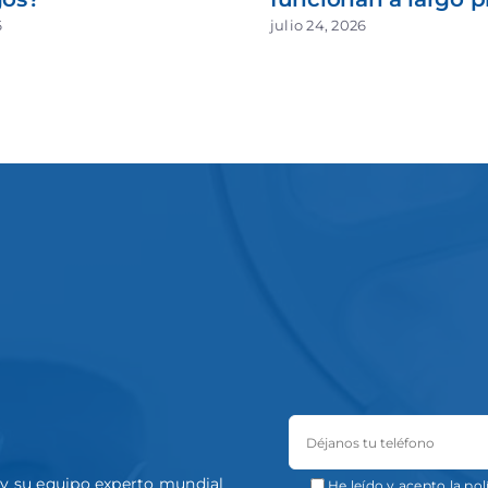
6
julio 24, 2026
a y su equipo experto mundial
He leído y acepto la
pol