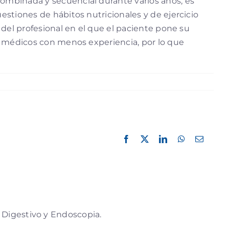
combinada y secuencial durante varios años, es
estiones de hábitos nutricionales y de ejercicio
e del profesional en el que el paciente pone su
pos médicos con menos experiencia, por lo que
Facebook
X
LinkedIn
WhatsApp
Correo
electró
 Digestivo y Endoscopia.