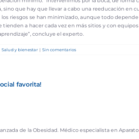
uperación mínimo. “Intervenimos por la boca, de forma 
tá, sino que hay que llevar a cabo una reeducación en cu
s que los riesgos se han minimizado, aunque todo depend
, se tienden a hacer cada vez en más sitios y con equi
prendizaje”, concluye el experto.
,
Salud y bienestar
|
Sin comentarios
cial favorita!
anzada de la Obesidad. Médico especialista en Aparato