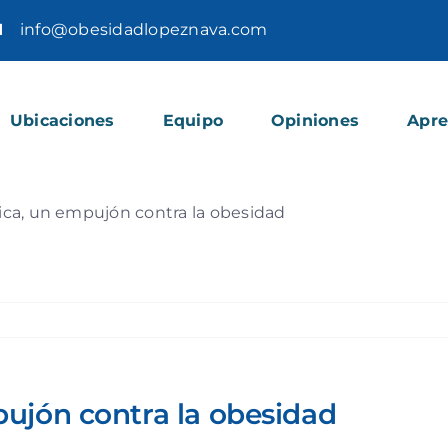
1
|
info@obesidadlopeznava.com
Ubicaciones
Equipo
Opiniones
Apr
ica, un empujón contra la obesidad
pujón contra la obesidad