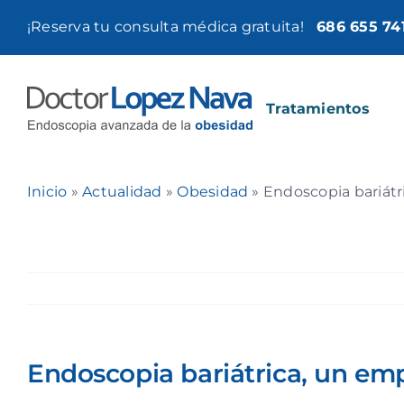
Saltar
¡Reserva tu consulta médica gratuita!
686 655 74
al
contenido
Tratamientos
Inicio
»
Actualidad
»
Obesidad
»
Endoscopia bariátr
Endoscopia bariátrica, un em