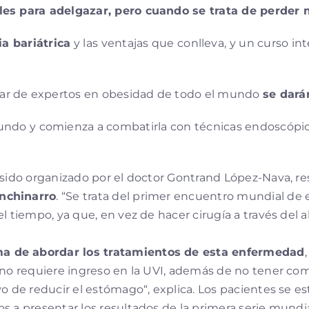
les para adelgazar, pero cuando se trata de perder m
ia bariátrica
y las ventajas que conlleva, y un curso in
r de expertos en obesidad de todo el mundo
se dará
ndo y comienza a combatirla con técnicas endoscópica
 sido organizado por el doctor Gontrand López-Nava, r
anchinarro
. “Se trata del primer encuentro mundial de
l tiempo, ya que, en vez de hacer cirugía a través del 
ma de abordar los tratamientos de esta enfermedad
y no requiere ingreso en la UVI, además de no tener co
vo de reducir el estómago“, explica. Los pacientes se 
s a presentar los resultados de la primera serie mundi