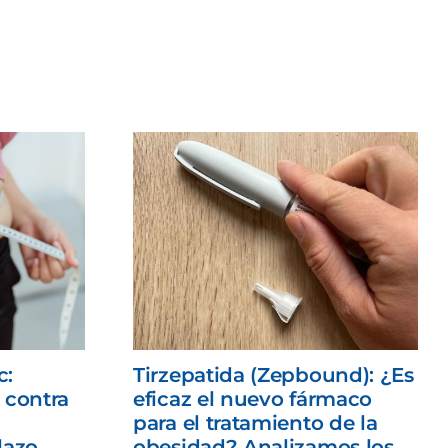
c:
Tirzepatida (Zepbound): ¿Es
 contra
eficaz el nuevo fármaco
para el tratamiento de la
lazo
obesidad? Analizamos los