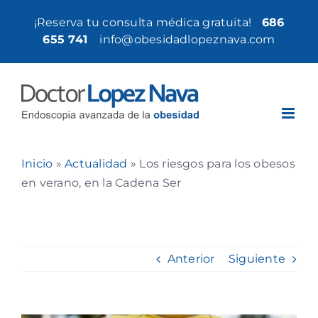
Saltar
¡Reserva tu consulta médica gratuita!
686
al
655 741
|
info@obesidadlopeznava.com
contenido
Inicio
»
Actualidad
»
Los riesgos para los obesos
en verano, en la Cadena Ser
Anterior
Siguiente