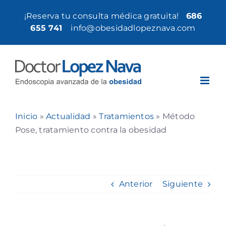
Saltar
¡Reserva tu consulta médica gratuita!
686
al
655 741
|
info@obesidadlopeznava.com
contenido
Inicio
»
Actualidad
»
Tratamientos
»
Método
Pose, tratamiento contra la obesidad
Anterior
Siguiente