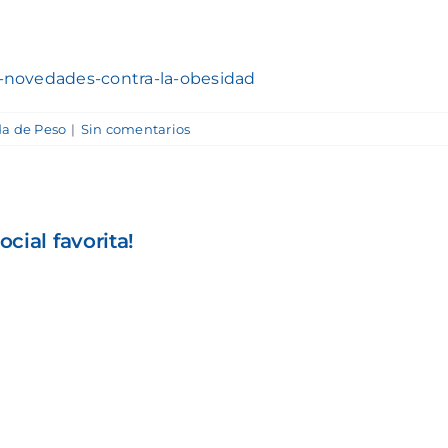
d-novedades-contra-la-obesidad
da de Peso
|
Sin comentarios
cial favorita!