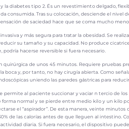
 la diabetes tipo 2. És un revestimiento delgado, flexi
omida consumida. Tras su colocación, desciende el nivel
ensación de saciedad hace que se coma mucho menos y
nvasiva y más segura para tratar la obesidad. Se realiza 
 reducir su tamaño y su capacidad. No produce cicatri
podría hacerse reversible si fuera necesario.
n quirúrgica de unos 45 minutos. Requiere pruebas previ
 boca y, por tanto, no hay cirugía abierta. Como señal
endoscópicas uniendo las paredes gástricas para reducir
e permite al paciente succionar y vaciar n tercio de l
 forma normal y se pierde entre medio kilo y un kilo p
nectarse el “aspirador”. De esta manera, veinte minutos
 30% de las calorías antes de que lleguen al intestino.
ctividad diaria. Si fuera necesario, el dispositivo puede