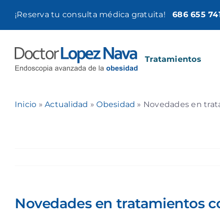
Saltar
¡Reserva tu consulta médica gratuita!
686 655 74
al
contenido
Tratamientos
Inicio
»
Actualidad
»
Obesidad
»
Novedades en trat
Novedades en tratamientos co