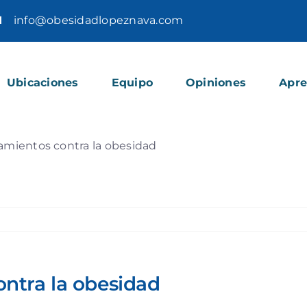
1
|
info@obesidadlopeznava.com
Ubicaciones
Equipo
Opiniones
Apr
amientos contra la obesidad
ntra la obesidad