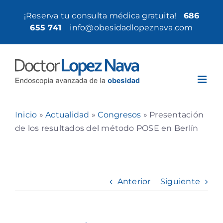
Saltar
¡Reserva tu consulta médica gratuita!
686
al
655 741
|
info@obesidadlopeznava.com
contenido
Inicio
»
Actualidad
»
Congresos
»
Presentación
de los resultados del método POSE en Berlín
Anterior
Siguiente