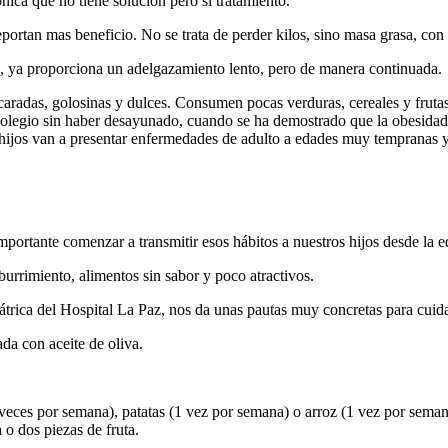
ica que no tiene solución pero sí tratamiento.
portan mas beneficio. No se trata de perder kilos, sino masa grasa, co
s, ya proporciona un adelgazamiento lento, pero de manera continuada.
adas, golosinas y dulces. Consumen pocas verduras, cereales y frutas;
olegio sin haber desayunado, cuando se ha demostrado que la obesidad
ijos van a presentar enfermedades de adulto a edades muy tempranas y su
 importante comenzar a transmitir esos hábitos a nuestros hijos desde la
urrimiento, alimentos sin sabor y poco atractivos.
átrica del Hospital La Paz, nos da unas pautas muy concretas para cuid
da con aceite de oliva.
veces por semana), patatas (1 vez por semana) o arroz (1 vez por seman
o dos piezas de fruta.