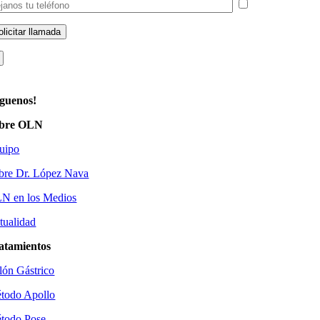
He leído y acepto la
íguenos!
bre OLN
uipo
bre Dr. López Nava
N en los Medios
tualidad
atamientos
lón Gástrico
todo Apollo
todo Pose