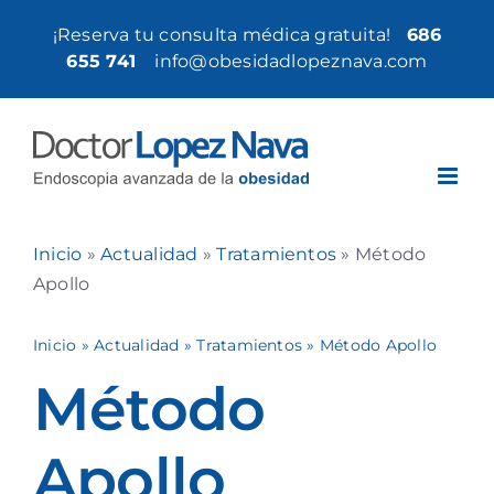
Saltar
¡Reserva tu consulta médica gratuita!
686
al
655 741
|
info@obesidadlopeznava.com
contenido
Inicio
»
Actualidad
»
Tratamientos
»
Método
Apollo
Inicio
»
Actualidad
»
Tratamientos
»
Método Apollo
Método
Apollo