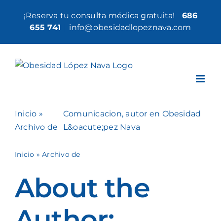
Saltar
¡Reserva tu consulta médica gratuita!
686
al
655 741
|
info@obesidadlopeznava.com
contenido
Inicio
»
Comunicacion, autor en Obesidad
Archivo de
L&oacute;pez Nava
Inicio
»
Archivo de
About the
Author: