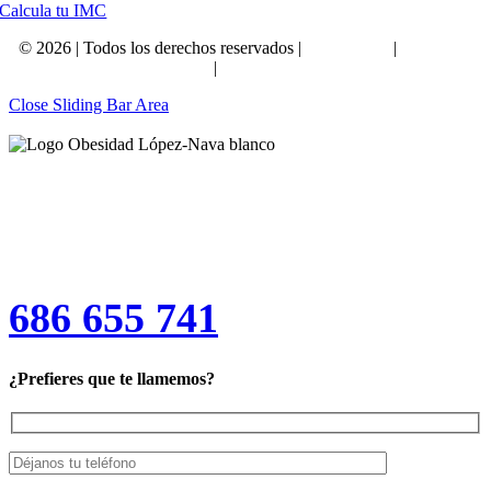
Calcula tu IMC
©
2026 | Todos los derechos reservados |
Aviso Legal
|
Política de
Privacidad
|
Política de Cookies
Close Sliding Bar Area
¡Reserva tu consulta médica
gratuita!
686 655 741
¿Prefieres que te llamemos?