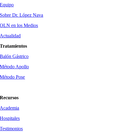
Equipo
Sobre Dr. López Nava
OLN en los Medios
Actualidad
Tratamientos
Balón Gástrico
Método Apollo
Método Pose
Método Tore
Recursos
Academia
Hospitales
Testimonios