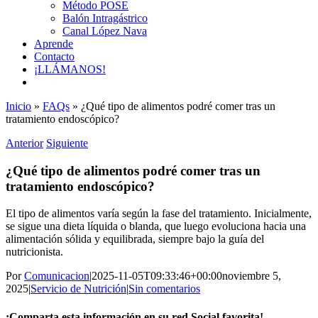
Método POSE
Balón Intragástrico
Canal López Nava
Aprende
Contacto
¡LLÁMANOS!
Inicio
»
FAQs
»
¿Qué tipo de alimentos podré comer tras un
tratamiento endoscópico?
Anterior
Siguiente
¿Qué tipo de alimentos podré comer tras un
tratamiento endoscópico?
El tipo de alimentos varía según la fase del tratamiento. Inicialmente,
se sigue una dieta líquida o blanda, que luego evoluciona hacia una
alimentación sólida y equilibrada, siempre bajo la guía del
nutricionista.
Por
Comunicacion
|
2025-11-05T09:33:46+00:00
noviembre 5,
2025
|
Servicio de Nutrición
|
Sin comentarios
¡Comparta esta información en su red Social favorita!