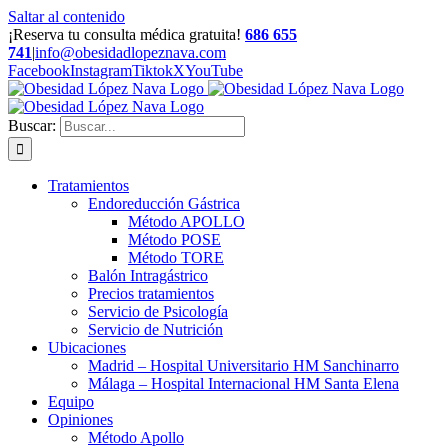
Saltar al contenido
¡Reserva tu consulta médica gratuita!
686 655
741
|
info@obesidadlopeznava.com
Facebook
Instagram
Tiktok
X
YouTube
Buscar:
Tratamientos
Endoreducción Gástrica
Método APOLLO
Método POSE
Método TORE
Balón Intragástrico
Precios tratamientos
Servicio de Psicología
Servicio de Nutrición
Ubicaciones
Madrid – Hospital Universitario HM Sanchinarro
Málaga – Hospital Internacional HM Santa Elena
Equipo
Opiniones
Método Apollo