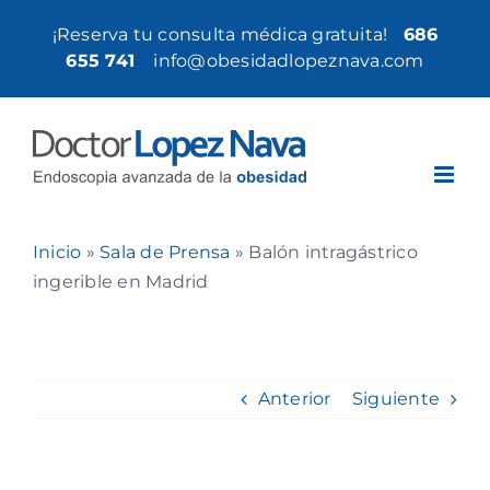
Saltar
¡Reserva tu consulta médica gratuita!
686
al
655 741
|
info@obesidadlopeznava.com
contenido
Inicio
»
Sala de Prensa
»
Balón intragástrico
ingerible en Madrid
Anterior
Siguiente