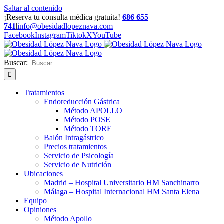
Saltar al contenido
¡Reserva tu consulta médica gratuita!
686 655
741
|
info@obesidadlopeznava.com
Facebook
Instagram
Tiktok
X
YouTube
Buscar:
Tratamientos
Endoreducción Gástrica
Método APOLLO
Método POSE
Método TORE
Balón Intragástrico
Precios tratamientos
Servicio de Psicología
Servicio de Nutrición
Ubicaciones
Madrid – Hospital Universitario HM Sanchinarro
Málaga – Hospital Internacional HM Santa Elena
Equipo
Opiniones
Método Apollo