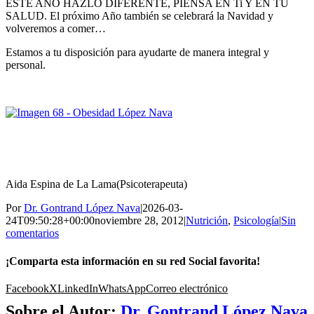
ESTE AÑO HAZLO DIFERENTE, PIENSA EN Ti Y EN TU
SALUD. El próximo Año también se celebrará la Navidad y
volveremos a comer…
Estamos a tu disposición para ayudarte de manera integral y
personal.
Aida Espina de La Lama(Psicoterapeuta)
Por
Dr. Gontrand López Nava
|
2026-03-
24T09:50:28+00:00
noviembre 28, 2012
|
Nutrición
,
Psicología
|
Sin
comentarios
¡Comparta esta información en su red Social favorita!
Facebook
X
LinkedIn
WhatsApp
Correo electrónico
Sobre el Autor:
Dr. Gontrand López Nava