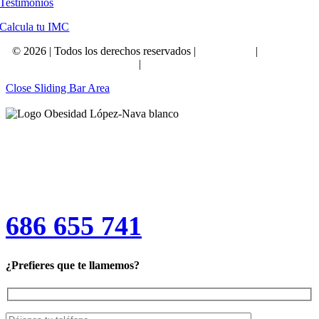
Testimonios
Calcula tu IMC
©
2026 | Todos los derechos reservados |
Aviso Legal
|
Política de
Privacidad
|
Política de Cookies
Close Sliding Bar Area
¡Reserva tu consulta médica
gratuita!
686 655 741
¿Prefieres que te llamemos?