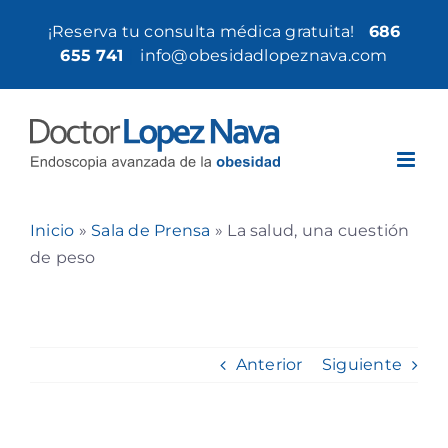
Saltar
¡Reserva tu consulta médica gratuita!
686
al
655 741
|
info@obesidadlopeznava.com
contenido
Inicio
»
Sala de Prensa
»
La salud, una cuestión
de peso
Anterior
Siguiente