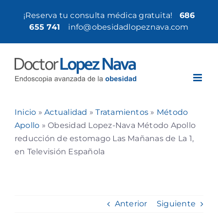
Saltar
¡Reserva tu consulta médica gratuita!
686
al
655 741
|
info@obesidadlopeznava.com
contenido
Inicio
»
Actualidad
»
Tratamientos
»
Método
Apollo
»
Obesidad Lopez-Nava Método Apollo
reducción de estomago Las Mañanas de La 1,
en Televisión Española
Anterior
Siguiente