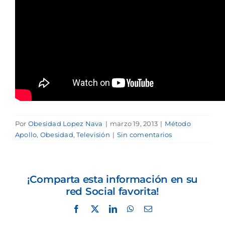
Por
Obesidad Lopez Nava
|
marzo 19, 2013
|
Método
Apollo
,
Obesidad
,
Televisión
|
Sin comentarios
¡Comparta esta información en su
red Social favorita!
Facebook
X
LinkedIn
WhatsApp
Correo
electrónico