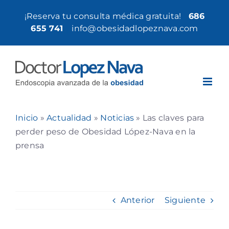
Saltar
¡Reserva tu consulta médica gratuita!
686
al
655 741
|
info@obesidadlopeznava.com
contenido
Inicio
»
Actualidad
»
Noticias
»
Las claves para
perder peso de Obesidad López-Nava en la
prensa
Anterior
Siguiente