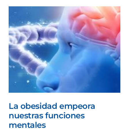
Ver
imagen
más
grande
La obesidad empeora
nuestras funciones
mentales