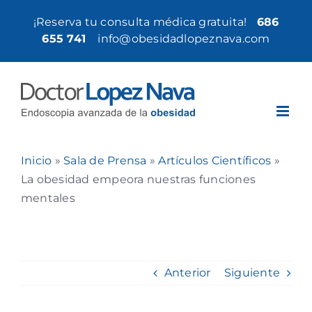
Saltar
¡Reserva tu consulta médica gratuita!
686
al
655 741
|
info@obesidadlopeznava.com
contenido
Inicio
»
Sala de Prensa
»
Artículos Científicos
»
La obesidad empeora nuestras funciones
mentales
Anterior
Siguiente